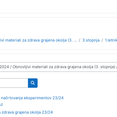
vi materiali za zdrava grajena okolja (3. ...
3.stopnja
1.letni
Išči predmete
za načrtovanja eksperimentov 23/24
sz
za zdrava grajena okolja 23/24