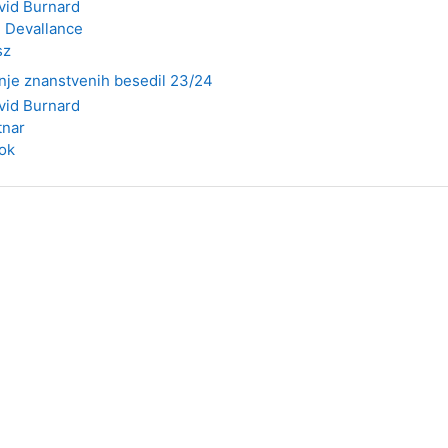
vid Burnard
n Devallance
sz
anje znanstvenih besedil 23/24
vid Burnard
tnar
ok