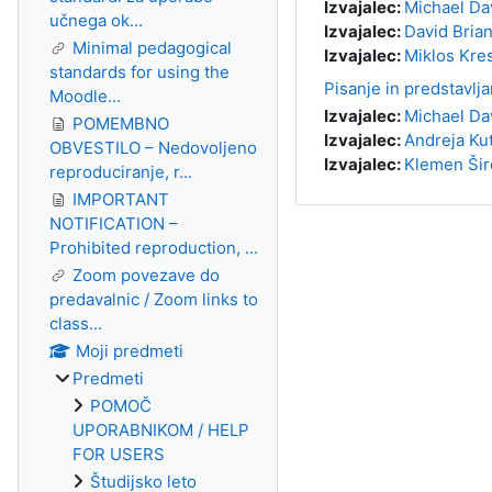
Izvajalec:
Michael Da
učnega ok...
Izvajalec:
David Bria
Minimal pedagogical
Izvajalec:
Miklos Kre
standards for using the
Pisanje in predstavlj
Moodle...
Izvajalec:
Michael Da
POMEMBNO
Izvajalec:
Andreja Ku
OBVESTILO – Nedovoljeno
Izvajalec:
Klemen Šir
reproduciranje, r...
IMPORTANT
NOTIFICATION –
Prohibited reproduction, ...
Zoom povezave do
predavalnic / Zoom links to
class...
Moji predmeti
Predmeti
POMOČ
UPORABNIKOM / HELP
FOR USERS
Študijsko leto