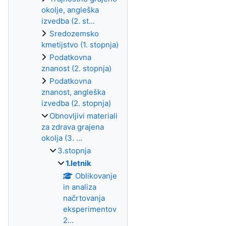
okolje, angleška
izvedba (2. st...
Sredozemsko
kmetijstvo (1. stopnja)
Podatkovna
znanost (2. stopnja)
Podatkovna
znanost, angleška
izvedba (2. stopnja)
Obnovljivi materiali
za zdrava grajena
okolja (3. ...
3.stopnja
1.letnik
Oblikovanje
in analiza
načrtovanja
eksperimentov
2...