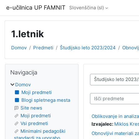
Preskoči na glavno vsebino
e-učilnica UP FAMNIT
Slovenščina ‎(sl)‎
1.letnik
Domov
Predmeti
Študijsko leto 2023/2024
Obnovlji
Bloki
Preskoči Navigacija
Navigacija
Kategorije predmetov
Domov
Moji predmeti
Išči predmete
Blogi spletnega mesta
Site news
Moji predmeti
Oblikovanje in anali
Vsi predmeti
Izvajalec:
Miklos Kre
Minimalni pedagoški
Obnovljivi materiali 
standardi za uporabo