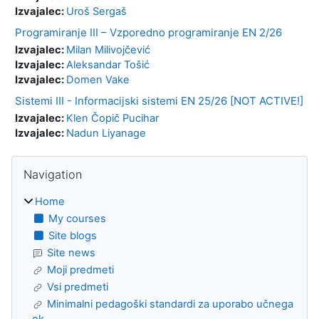
Izvajalec:
Uroš Sergaš
Programiranje III – Vzporedno programiranje EN 2/26
Izvajalec:
Milan Milivojčević
Izvajalec:
Aleksandar Tošić
Izvajalec:
Domen Vake
Sistemi III - Informacijski sistemi EN 25/26 [NOT ACTIVE!]
Izvajalec:
Klen Čopič Pucihar
Izvajalec:
Nadun Liyanage
Blocks
Skip Navigation
Navigation
Home
My courses
Site blogs
Site news
Moji predmeti
Vsi predmeti
Minimalni pedagoški standardi za uporabo učnega