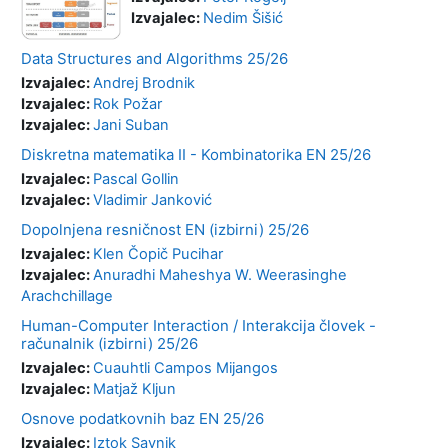
Izvajalec:
Nedim Šišić
Data Structures and Algorithms 25/26
Izvajalec:
Andrej Brodnik
Izvajalec:
Rok Požar
Izvajalec:
Jani Suban
Diskretna matematika II - Kombinatorika EN 25/26
Izvajalec:
Pascal Gollin
Izvajalec:
Vladimir Janković
Dopolnjena resničnost EN (izbirni) 25/26
Izvajalec:
Klen Čopič Pucihar
Izvajalec:
Anuradhi Maheshya W. Weerasinghe
Arachchillage
Human-Computer Interaction / Interakcija človek -
računalnik (izbirni) 25/26
Izvajalec:
Cuauhtli Campos Mijangos
Izvajalec:
Matjaž Kljun
Osnove podatkovnih baz EN 25/26
Izvajalec:
Iztok Savnik