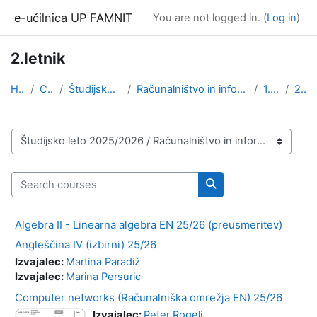
Skip to main content
e-učilnica UP FAMNIT
You are not logged in. (
Log in
)
2.letnik
Home
Courses
Študijsko leto 2025/2026
Računalništvo in informatika, angleška izvedba (1....
1. stopnja
2.letnik
Course categories
Search courses
Search courses
Algebra II - Linearna algebra EN 25/26 (preusmeritev)
Angleščina IV (izbirni) 25/26
Izvajalec:
Martina Paradiž
Izvajalec:
Marina Persuric
Computer networks (Računalniška omrežja EN) 25/26
Izvajalec:
Peter Rogelj