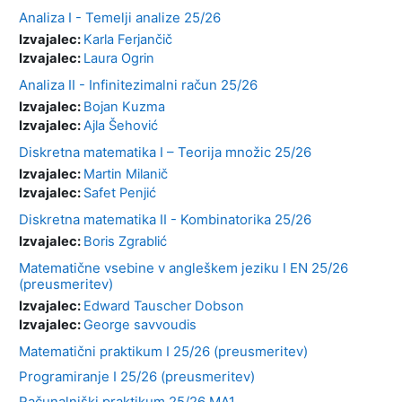
Analiza I - Temelji analize 25/26
Izvajalec:
Karla Ferjančič
Izvajalec:
Laura Ogrin
Analiza II - Infinitezimalni račun 25/26
Izvajalec:
Bojan Kuzma
Izvajalec:
Ajla Šehović
Diskretna matematika I – Teorija množic 25/26
Izvajalec:
Martin Milanič
Izvajalec:
Safet Penjić
Diskretna matematika II - Kombinatorika 25/26
Izvajalec:
Boris Zgrablić
Matematične vsebine v angleškem jeziku I EN 25/26
(preusmeritev)
Izvajalec:
Edward Tauscher Dobson
Izvajalec:
George savvoudis
Matematični praktikum I 25/26 (preusmeritev)
Programiranje I 25/26 (preusmeritev)
Računalniški praktikum 25/26 MA1