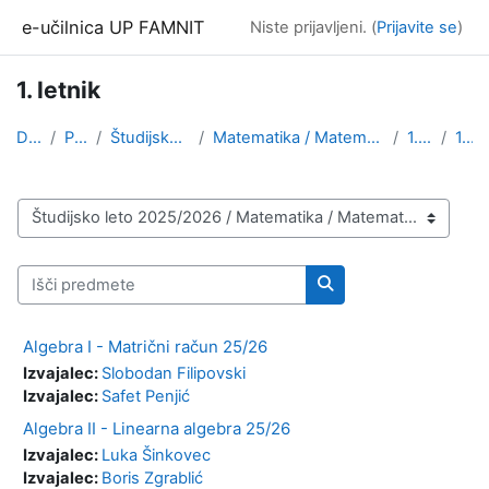
Preskoči na glavno vsebino
e-učilnica UP FAMNIT
Niste prijavljeni. (
Prijavite se
)
1. letnik
Domov
Predmeti
Študijsko leto 2025/2026
Matematika / Matematične znanosti (1. stopnja, 2. ...
1. stopnja
1. letnik
Kategorije predmetov
Išči predmete
Išči predmete
Algebra I - Matrični račun 25/26
Izvajalec:
Slobodan Filipovski
Izvajalec:
Safet Penjić
Algebra II - Linearna algebra 25/26
Izvajalec:
Luka Šinkovec
Izvajalec:
Boris Zgrablić