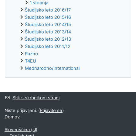
1.stopnja
Študijsko leto 2016/17
Študijsko leto 2015/16
Študijsko leto 2014/15
Študijsko leto 2013/14
Študijsko leto 2012/13
Študijsko leto 2011/12
Razno
T4EU
Mednarodno/International
Supplementary blocks
Stik s skrbnikom strani
Niste prijavljeni. (
Prijavite se
)
Domov
Slovenščina ‎(sl)‎