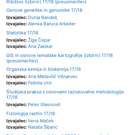
Ribištvo (izbirni) 17/18 (preusmeritev)
Osnove genetike in genomike 17/18
Izvajalec:
Dunja Bandelj
Izvajalec:
Alenka Baruca Arbeiter
Statistika 17/18
Izvajalec:
Žiga Čepar
Izvajalec:
Ana Zalokar
GIS in osnove tematske kartografije (izbirni) 17/18
(preusmeritev)
Organska kemija in biokemija 17/18
Izvajalec:
Ana Miklavčič Višnjevec
Izvajalec:
Felicita Urzi
Študijska praksa z osnovami raziskovalne metodologije
17/18
Izvajalec:
Peter Glasnović
Fiziologija rastlin 17/18
Izvajalec:
Irena Maček
Izvajalec:
Nataša Šibanc