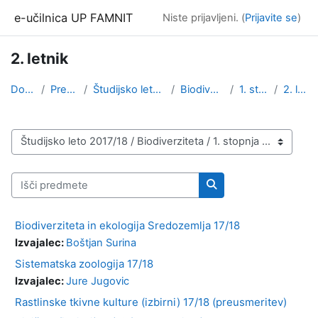
Preskoči na glavno vsebino
e-učilnica UP FAMNIT
Niste prijavljeni. (
Prijavite se
)
2. letnik
Domov
Predmeti
Študijsko leto 2017/18
Biodiverziteta
1. stopnja
2. letnik
Kategorije predmetov
Išči predmete
Išči predmete
Biodiverziteta in ekologija Sredozemlja 17/18
Izvajalec:
Boštjan Surina
Sistematska zoologija 17/18
Izvajalec:
Jure Jugovic
Rastlinske tkivne kulture (izbirni) 17/18 (preusmeritev)