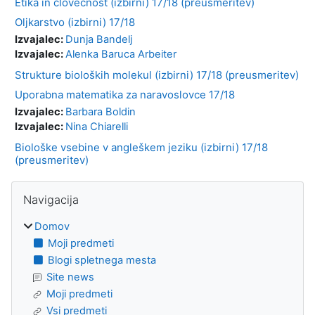
Etika in človečnost (izbirni) 17/18 (preusmeritev)
Oljkarstvo (izbirni) 17/18
Izvajalec:
Dunja Bandelj
Izvajalec:
Alenka Baruca Arbeiter
Strukture bioloških molekul (izbirni) 17/18 (preusmeritev)
Uporabna matematika za naravoslovce 17/18
Izvajalec:
Barbara Boldin
Izvajalec:
Nina Chiarelli
Biološke vsebine v angleškem jeziku (izbirni) 17/18
(preusmeritev)
Bloki
Preskoči Navigacija
Navigacija
Domov
Moji predmeti
Blogi spletnega mesta
Site news
Moji predmeti
Vsi predmeti