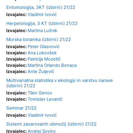
Entomologija, 3KT (izbirni) 21/22
Izvajalec:
Vladimir Ivović
Herpetologija, 3 KT (izbirni) 21/22
Izvajalec:
Martina Lužnik
Morska botanika (izbirni) 21/22
Izvajalec:
Peter Glasnović
Izvajalec:
Ana Lokovšek
Izvajalec:
Patricija Mozetič
Izvajalec:
Martina Orlando Bonaca
Izvajalec:
Ante Žuljević
Multivariatna statistika v ekologiji in varstvu narave
(izbirni) 21/22
Izvajalec:
Tilen Genov
Izvajalec:
Tomislav Levanič
Seminar 21/22
Izvajalec:
Vladimir Ivović
Sistemi zavarovanih območij (izbirni) 21/22
Izvajalec:
Andrej Sovinc