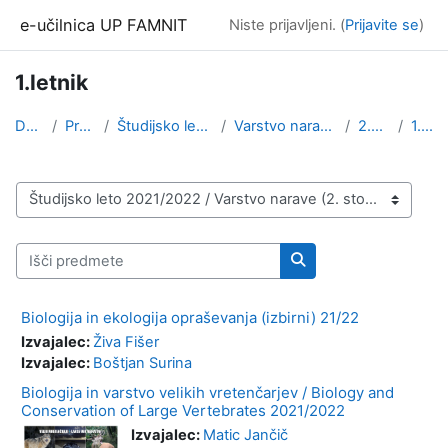
Preskoči na glavno vsebino
e-učilnica UP FAMNIT
Niste prijavljeni. (
Prijavite se
)
1.letnik
Domov
Predmeti
Študijsko leto 2021/2022
Varstvo narave (2. stopnja)
2.stopnja
1.letnik
Kategorije predmetov
Išči predmete
Išči predmete
Biologija in ekologija opraševanja (izbirni) 21/22
Izvajalec:
Živa Fišer
Izvajalec:
Boštjan Surina
Biologija in varstvo velikih vretenčarjev / Biology and
Conservation of Large Vertebrates 2021/2022
Izvajalec:
Matic Jančič