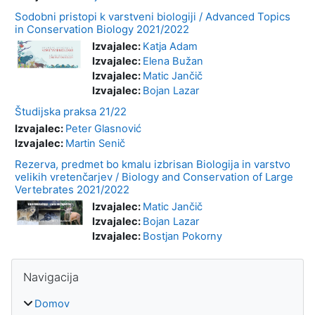
Sodobni pristopi k varstveni biologiji / Advanced Topics
in Conservation Biology 2021/2022
Izvajalec:
Katja Adam
Izvajalec:
Elena Bužan
Izvajalec:
Matic Jančič
Izvajalec:
Bojan Lazar
Študijska praksa 21/22
Izvajalec:
Peter Glasnović
Izvajalec:
Martin Senič
Rezerva, predmet bo kmalu izbrisan Biologija in varstvo
velikih vretenčarjev / Biology and Conservation of Large
Vertebrates 2021/2022
Izvajalec:
Matic Jančič
Izvajalec:
Bojan Lazar
Izvajalec:
Bostjan Pokorny
Bloki
Preskoči Navigacija
Navigacija
Domov