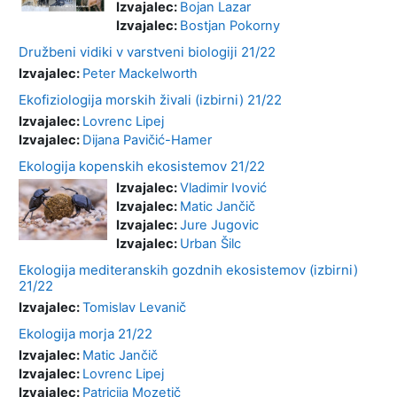
Izvajalec:
Bojan Lazar
Izvajalec:
Bostjan Pokorny
Družbeni vidiki v varstveni biologiji 21/22
Izvajalec:
Peter Mackelworth
Ekofiziologija morskih živali (izbirni) 21/22
Izvajalec:
Lovrenc Lipej
Izvajalec:
Dijana Pavičić-Hamer
Ekologija kopenskih ekosistemov 21/22
Izvajalec:
Vladimir Ivović
Izvajalec:
Matic Jančič
Izvajalec:
Jure Jugovic
Izvajalec:
Urban Šilc
Ekologija mediteranskih gozdnih ekosistemov (izbirni)
21/22
Izvajalec:
Tomislav Levanič
Ekologija morja 21/22
Izvajalec:
Matic Jančič
Izvajalec:
Lovrenc Lipej
Izvajalec:
Patricija Mozetič