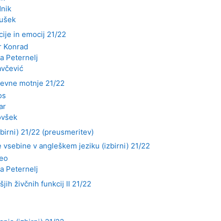
dnik
ušek
cije in emocij 21/22
r Konrad
a Peternelj
včević
ševne motnje 21/22
os
ar
ovšek
zbirni) 21/22 (preusmeritev)
 vsebine v angleškem jeziku (izbirni) 21/22
eo
a Peternelj
ih živčnih funkcij II 21/22