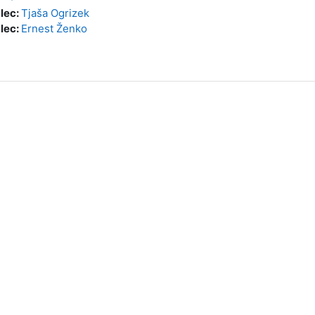
alec:
Tjaša Ogrizek
alec:
Ernest Ženko