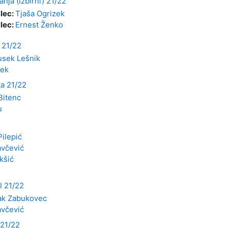
nja (izbirni) 21/22
alec:
Tjaša Ogrizek
alec:
Ernest Ženko
 21/22
usek Lešnik
zek
ka 21/22
Bitenc
u
ilepić
včević
kšić
I 21/22
ak Zabukovec
včević
 21/22