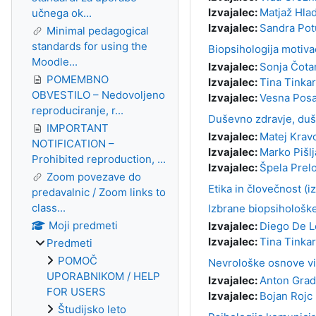
Izvajalec:
Matjaž Hla
učnega ok...
Izvajalec:
Sandra Pot
Minimal pedagogical
standards for using the
Biopsihologija motiva
Moodle...
Izvajalec:
Sonja Čota
POMEMBNO
Izvajalec:
Tina Tinkar
OBVESTILO – Nedovoljeno
Izvajalec:
Vesna Posa
reproduciranje, r...
Duševno zdravje, du
IMPORTANT
Izvajalec:
Matej Krav
NOTIFICATION –
Izvajalec:
Marko Pišlj
Prohibited reproduction, ...
Izvajalec:
Špela Prel
Zoom povezave do
Etika in človečnost (i
predavalnic / Zoom links to
class...
Izbrane biopsihološke
Moji predmeti
Izvajalec:
Diego De L
Izvajalec:
Tina Tinkar
Predmeti
POMOČ
Nevrološke osnove višj
UPORABNIKOM / HELP
Izvajalec:
Anton Grad
FOR USERS
Izvajalec:
Bojan Rojc
Študijsko leto