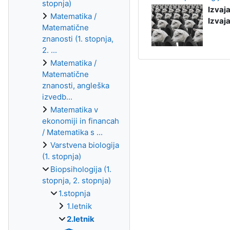
stopnja)
Izvaj
Matematika /
Izvaj
Matematične
znanosti (1. stopnja,
2. ...
Matematika /
Matematične
znanosti, angleška
izvedb...
Matematika v
ekonomiji in financah
/ Matematika s ...
Varstvena biologija
(1. stopnja)
Biopsihologija (1.
stopnja, 2. stopnja)
1.stopnja
1.letnik
2.letnik