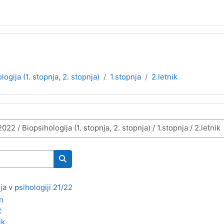
logija (1. stopnja, 2. stopnja)
1.stopnja
2.letnik
Išči predmete
a v psihologiji 21/22
n
č
ik