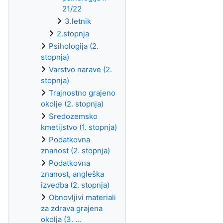
21/22
3.letnik
2.stopnja
Psihologija (2.
stopnja)
Varstvo narave (2.
stopnja)
Trajnostno grajeno
okolje (2. stopnja)
Sredozemsko
kmetijstvo (1. stopnja)
Podatkovna
znanost (2. stopnja)
Podatkovna
znanost, angleška
izvedba (2. stopnja)
Obnovljivi materiali
za zdrava grajena
okolja (3. ...