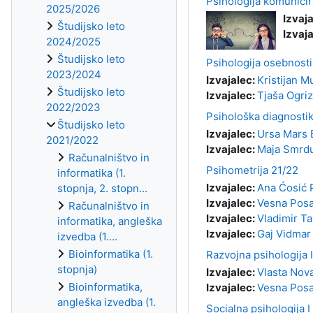
Psihologija komunicira
2025/2026
Izvaj
Študijsko leto
Izvaj
2024/2025
Študijsko leto
Psihologija osebnosti
2023/2024
Izvajalec:
Kristijan M
Študijsko leto
Izvajalec:
Tjaša Ogri
2022/2023
Psihološka diagnosti
Študijsko leto
Izvajalec:
Ursa Mars 
2021/2022
Izvajalec:
Maja Smrd
Računalništvo in
Psihometrija 21/22
informatika (1.
Izvajalec:
Ana Ćosić P
stopnja, 2. stopn...
Izvajalec:
Vesna Posa
Računalništvo in
Izvajalec:
Vladimir Ta
informatika, angleška
Izvajalec:
Gaj Vidmar
izvedba (1....
Bioinformatika (1.
Razvojna psihologija I
stopnja)
Izvajalec:
Vlasta Nov
Bioinformatika,
Izvajalec:
Vesna Posa
angleška izvedba (1.
Socialna psihologija I