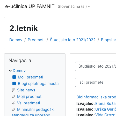
Preskoči na glavno vsebino
e-učilnica UP FAMNIT
Slovenščina ‎(sl)‎
2.letnik
Domov
Predmeti
Študijsko leto 2021/2022
Biopsiho
Bloki
Preskoči Navigacija
Navigacija
Kategorije predmetov
Domov
Moji predmeti
Išči predmete
Blogi spletnega mesta
Site news
Moji predmeti
Bioinformacijska orodj
Vsi predmeti
Izvajalec:
Elena Buža
Izvajalec:
Urška Geri
Minimalni pedagoški
Izvajalec:
Vida Grozn
standardi za uporabo