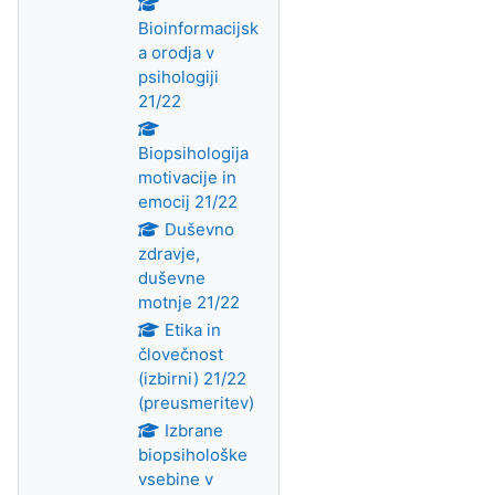
Bioinformacijsk
a orodja v
psihologiji
21/22
Biopsihologija
motivacije in
emocij 21/22
Duševno
zdravje,
duševne
motnje 21/22
Etika in
človečnost
(izbirni) 21/22
(preusmeritev)
Izbrane
biopsihološke
vsebine v