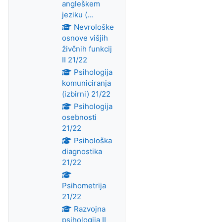
angleškem
jeziku (...
Nevrološke
osnove višjih
živčnih funkcij
II 21/22
Psihologija
komuniciranja
(izbirni) 21/22
Psihologija
osebnosti
21/22
Psihološka
diagnostika
21/22
Psihometrija
21/22
Razvojna
psihologija II