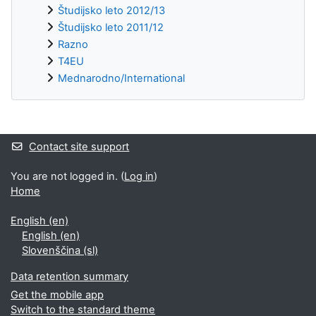
Študijsko leto 2012/13
Študijsko leto 2011/12
Razno
T4EU
Mednarodno/International
Supplementary blocks
Contact site support
You are not logged in. (
Log in
)
Home
English ‎(en)‎
English ‎(en)‎
Slovenščina ‎(sl)‎
Data retention summary
Get the mobile app
Switch to the standard theme