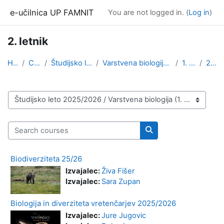
Skip to main content
e-učilnica UP FAMNIT
You are not logged in. (
Log in
)
2. letnik
Home
Courses
Študijsko leto 2025/2026
Varstvena biologija (1. stopnja, 3. stopnja)
1. stopnja
2. letnik
Course categories
Search courses
Search courses
Biodiverziteta 25/26
Izvajalec:
Živa Fišer
Izvajalec:
Sara Zupan
Biologija in diverziteta vretenčarjev 2025/2026
Izvajalec:
Jure Jugovic