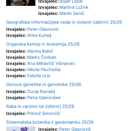
Izvajalec:
Bojan Lazar
Izvajalec:
Martina Lužnik
Izvajalec:
Martin Senič
Geografske informacijske vede in sistemi (izbirni) 25/26
Izvajalec:
Peter Glasnović
Izvajalec:
Anka Kuhelj
Organska kemija in biokemija 25/26
Izvajalec:
Alenka Babič
Izvajalec:
Marko Čorkalo
Izvajalec:
Ana Miklavčič Višnjevec
Izvajalec:
Nikola Pischiutta
Izvajalec:
Felicita Urzi
Osnove genetike in genomike 25/26
Izvajalec:
Dunja Bandelj
Izvajalec:
Petra Gabrovšek
Raba in varstvo tal (izbirni) 25/26
Izvajalec:
Primož Simončič
Sistematska botanika z geobotaniko 25/26
Izvajalec:
Peter Glasnović