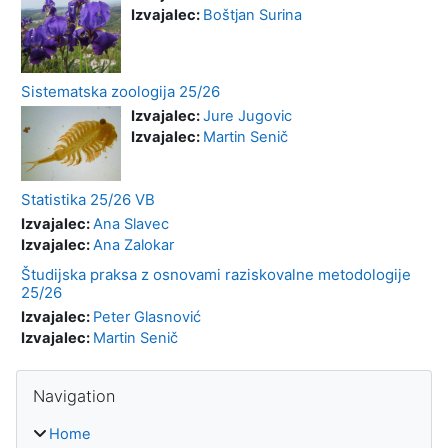
Izvajalec:
Boštjan Surina
Sistematska zoologija 25/26
Izvajalec:
Jure Jugovic
Izvajalec:
Martin Senič
Statistika 25/26 VB
Izvajalec:
Ana Slavec
Izvajalec:
Ana Zalokar
Študijska praksa z osnovami raziskovalne metodologije
25/26
Izvajalec:
Peter Glasnović
Izvajalec:
Martin Senič
Blocks
Skip Navigation
Navigation
Home