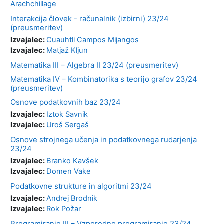
Arachchillage
Interakcija človek - računalnik (izbirni) 23/24
(preusmeritev)
Izvajalec:
Cuauhtli Campos Mijangos
Izvajalec:
Matjaž Kljun
Matematika III – Algebra II 23/24 (preusmeritev)
Matematika IV – Kombinatorika s teorijo grafov 23/24
(preusmeritev)
Osnove podatkovnih baz 23/24
Izvajalec:
Iztok Savnik
Izvajalec:
Uroš Sergaš
Osnove strojnega učenja in podatkovnega rudarjenja
23/24
Izvajalec:
Branko Kavšek
Izvajalec:
Domen Vake
Podatkovne strukture in algoritmi 23/24
Izvajalec:
Andrej Brodnik
Izvajalec:
Rok Požar
Programiranje III – Vzporedno programiranje 23/24