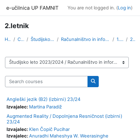
Skip to main content
e-učilnica UP FAMNIT
You are not logged in. (
Log in
)
2.letnik
Home
Courses
Študijsko leto 2023/2024
Računalništvo in informatika (1. stopnja, 2. stopn...
1.stopnja
2.letnik
Course categories
Search courses
Search courses
Angleški jezik (B2) (izbirni) 23/24
Izvajalec:
Martina Paradiž
Augmented Reality / Dopolnjena Resničnost (izbirni)
23/24
Izvajalec:
Klen Čopič Pucihar
Izvajalec:
Anuradhi Maheshya W. Weerasinghe