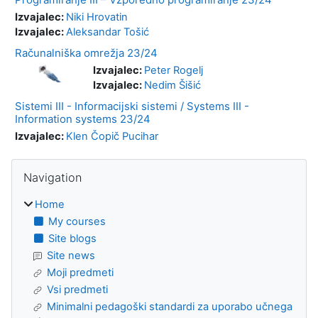
Izvajalec:
Niki Hrovatin
Izvajalec:
Aleksandar Tošić
Računalniška omrežja 23/24
Izvajalec:
Peter Rogelj
Izvajalec:
Nedim Šišić
Sistemi III - Informacijski sistemi / Systems III -
Information systems 23/24
Izvajalec:
Klen Čopič Pucihar
Blocks
Skip Navigation
Navigation
Home
My courses
Site blogs
Site news
Moji predmeti
Vsi predmeti
Minimalni pedagoški standardi za uporabo učnega