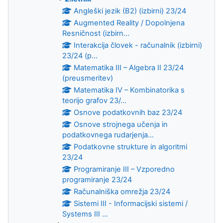
Angleški jezik (B2) (izbirni) 23/24
Augmented Reality / Dopolnjena
Resničnost (izbirn...
Interakcija človek - računalnik (izbirni)
23/24 (p...
Matematika III – Algebra II 23/24
(preusmeritev)
Matematika IV – Kombinatorika s
teorijo grafov 23/...
Osnove podatkovnih baz 23/24
Osnove strojnega učenja in
podatkovnega rudarjenja...
Podatkovne strukture in algoritmi
23/24
Programiranje III – Vzporedno
programiranje 23/24
Računalniška omrežja 23/24
Sistemi III - Informacijski sistemi /
Systems III ...